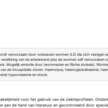
wordt veroorzaakt door volwassen wormen (L5) die zich vestigen en v
n verdikking van de arteriewand plus de wormen zelf veroorzaken obs
sis. Mogelijk embolie door (wormresten en fibrine stolsels). Worme
e van de tricuspidalis storen. Haemolyse, haemoglobulinaemie, haemo
emene) hypovolaemie en shock.
kelijkheid voor het gebruik van de ziekteprofielen. Ondank
en aan de hand van literatuur en gecontroleerd door specia