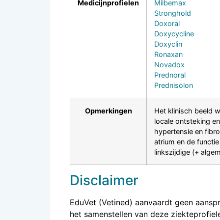
Medicijnprofielen
Milbemax
Stronghold
Doxoral
Doxycycline
Doxyclin
Ronaxan
Novadox
Prednoral
Prednisolon
Opmerkingen
Het klinisch beeld 
locale ontsteking e
hypertensie en fibro
atrium en de functi
linkszijdige (+ alg
Disclaimer
EduVet (Vetined) aanvaardt geen aanspra
het samenstellen van deze ziekteprofiel