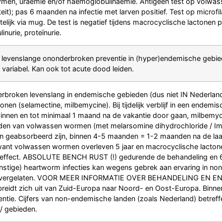
men, uraemie en/of haemoglobulinaemie. Antigeen test op volwasse
eit); pas 6 maanden na infectie met larven positief. Test op microfila
lijk via mug. De test is negatief tijdens macrocyclische lactonen 
nurie, proteïnurie.
 levenslange ononderbroken preventie in (hyper)endemische gebied
variabel. Kan ook tot acute dood leiden.
roken levenslang in endemische gebieden (dus niet IN Nederland)
nen (selamectine, milbemycine). Bij tijdelijk verblijf in een endemi
nnen en tot minimaal 1 maand na de vakantie door gaan, milbemyci
 van volwassen wormen (met melarsomine dihydrochloride / Immiti
 geabsorbeerd zijn, binnen 4-5 maanden = 1-2 maanden na de laats
want volwassen wormen overleven 5 jaar en macrocyclische lacton
 effect. ABSOLUTE BENCH RUST (!) gedurende de behandeling en
nstige) heartworm infecties kan wegens gebrek aan ervaring in n
 overgelaten. VOOR MEER INFORMATIE OVER BEHANDELING EN END
eidt zich uit van Zuid-Europa naar Noord- en Oost-Europa. Binnen
lentie. Cijfers van non-endemische landen (zoals Nederland) betreff
/ gebieden.