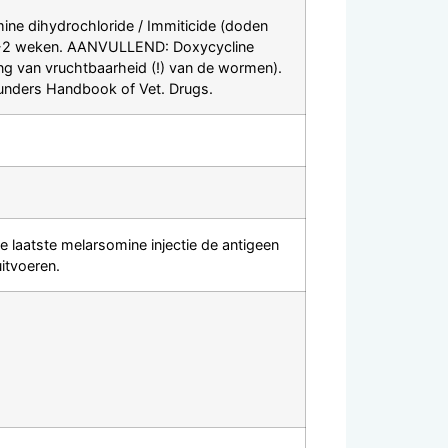
ne dihydrochloride / Immiticide (doden
ijd 1-2 weken. AANVULLEND: Doxycycline
ing van vruchtbaarheid (!) van de wormen).
Saunders Handbook of Vet. Drugs.
 laatste melarsomine injectie de antigeen
itvoeren.