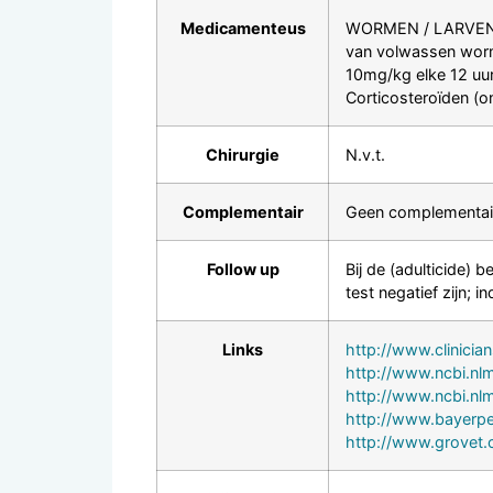
Medicamenteus
WORMEN / LARVEN: s
van volwassen worme
10mg/kg elke 12 uur
Corticosteroïden (o
Chirurgie
N.v.t.
Complementair
Geen complementair
Follow up
Bij de (adulticide)
test negatief zijn;
Links
http://www.clinicia
http://www.ncbi.nl
http://www.ncbi.nl
http://www.bayerpe
http://www.grovet