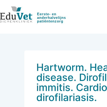
Eerste- en
anderhalvelijns
patiëntenzorg
Hartworm. He
disease. Dirofil
immitis. Card
dirofilariasis.