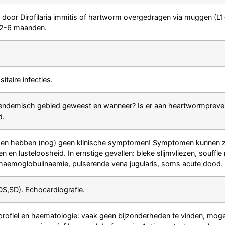
t door Dirofilaria immitis of hartworm overgedragen via muggen (L
is 2-6 maanden.
sitaire infecties.
n endemisch gebied geweest en wanneer? Is er aan heartwormprevent
d.
en hebben (nog) geen klinische symptomen! Symptomen kunnen zi
en lusteloosheid. In ernstige gevallen: bleke slijmvliezen, souffle 
 haemoglobulinaemie, pulserende vena jugularis, soms acute dood
S,SD). Echocardiografie.
ofiel en haematologie: vaak geen bijzonderheden te vinden, mogelijk