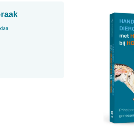
praak
daal