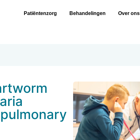
Patiëntenzorg
Behandelingen
Over ons
artworm
aria
iopulmonary