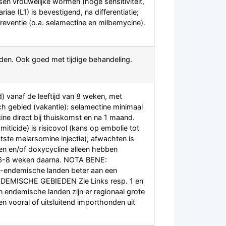
n vrouwelijke wormen (hoge sensitiviteit,
riae (L1) is bevestigend, na differentiatie;
preventie (o.a. selamectine en milbemycine).
en. Ook goed met tijdige behandeling.
 vanaf de leeftijd van 8 weken, met
sch gebied (vakantie): selamectine minimaal
ne direct bij thuiskomst en na 1 maand.
cide) is risicovol (kans op embolie tot
te melarsomine injectie); afwachten is
en en/of doxycycline alleen hebben
 6-8 weken daarna. NOTA BENE:
on-endemische landen beter aan een
EMISCHE GEBIEDEN Zie Links resp. 1 en
 endemische landen zijn er regionaal grote
en vooral of uitsluitend importhonden uit