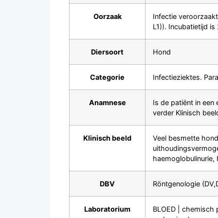
Oorzaak
Infectie veroorzaak
L1)). Incubatietijd 
Diersoort
Hond
Categorie
Infectieziektes. Para
Anamnese
Is de patiënt in ee
verder Klinisch beel
Klinisch beeld
Veel besmette hond
uithoudingsvermogen 
haemoglobulinurie,
DBV
Röntgenologie (DV,D
Laboratorium
BLOED | chemisch pr