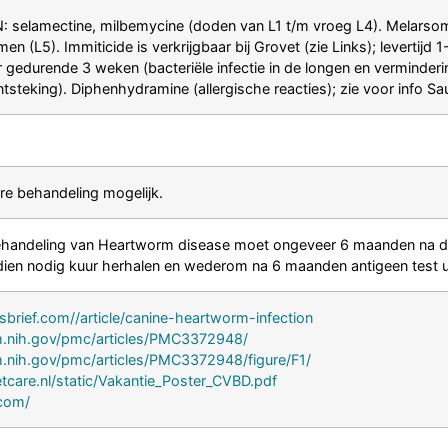
elamectine, milbemycine (doden van L1 t/m vroeg L4). Melarsomi
n (L5). Immiticide is verkrijgbaar bij Grovet (zie Links); levert
 gedurende 3 weken (bacteriële infectie in de longen en verminder
ntsteking). Diphenhydramine (allergische reacties); zie voor info 
e behandeling mogelijk.
 behandeling van Heartworm disease moet ongeveer 6 maanden na de
 indien nodig kuur herhalen en wederom na 6 maanden antigeen test u
nsbrief.com//article/canine-heartworm-infection
m.nih.gov/pmc/articles/PMC3372948/
m.nih.gov/pmc/articles/PMC3372948/figure/F1/
tcare.nl/static/Vakantie_Poster_CVBD.pdf
.com/