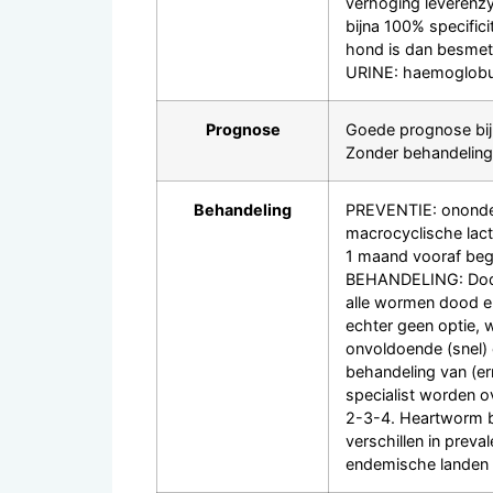
verhoging leverenzy
bijna 100% specificit
hond is dan besmette
URINE: haemoglobuli
Prognose
Goede prognose bij
Zonder behandeling 
Behandeling
PREVENTIE: ononderb
macrocyclische lacto
1 maand vooraf begi
BEHANDELING: Doden
alle wormen dood en
echter geen optie, 
onvoldoende (snel)
behandeling van (er
specialist worden
2-3-4. Heartworm br
verschillen in preva
endemische landen 